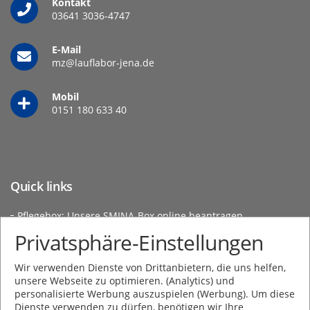
Kontakt
03641 3036-
4747
E-Mail
mz@lauflabor-jena.de
Mobil
0151 180 633 40
Quick links
Pflegebox
: Unsere SMINA-Box online beantragen
Orthopädische Einlagen
: bei moveloop online bestellen
Privatsphäre-Einstellungen
Social Media
Wir verwenden Dienste von Drittanbietern, die uns helfen,
unsere Webseite zu optimieren. (Analytics) und
personalisierte Werbung auszuspielen (Werbung). Um diese
Dienste verwenden zu dürfen, benötigen wir Ihre